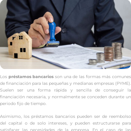
Los
préstamos bancarios
son una de las formas más comune
de financiación para las pequeñas y medianas empresas (PYME).
Suelen ser una forma rápida y sencilla de conseguir la
financiación necesaria, y normalmente se conceden durante un
periodo fijo de tiempo.
Asimismo, los préstamos bancarios pueden ser de reembolso
del capital o de solo intereses, y pueden estructurarse para
satisfacer las necesidades de la empresa. En el caso de las