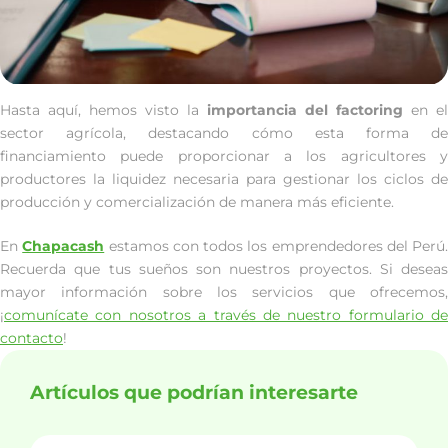
Hasta aquí, hemos visto la
importancia del factoring
en el
sector agrícola, destacando cómo esta forma de
financiamiento puede proporcionar a los agricultores y
productores la liquidez necesaria para gestionar los ciclos de
producción y comercialización de manera más eficiente.
En
Chapacash
estamos con todos los emprendedores del Perú.
Recuerda que tus sueños son nuestros proyectos. Si deseas
mayor información sobre los servicios que ofrecemos,
¡
comunícate con nosotros a través de nuestro formulario de
contacto
!
Artículos que podrían interesarte