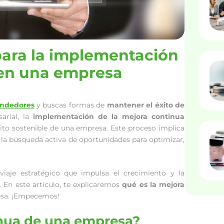
para la implementación
 en una empresa
ndedores
y buscas formas de
mantener el éxito de
arial, la
implementación de la mejora continua
to sostenible de una empresa. Este proceso implica
 la búsqueda activa de oportunidades para optimizar,
iaje estratégico que impulsa el crecimiento y la
. En este artículo, te explicaremos
qué es la mejora
sa. ¡Empecemos!
inua de una empresa?