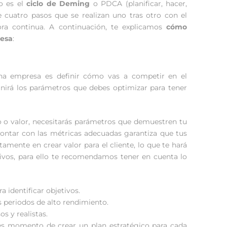
o es el
ciclo de Deming
o PDCA (planificar, hacer,
cuatro pasos que se realizan uno tras otro con el
ora continua. A continuación, te explicamos
cómo
resa
:
na empresa es definir cómo vas a competir en el
inirá los parámetros que debes optimizar para tener
o o valor, necesitarás parámetros que demuestren tu
Contar con las métricas adecuadas garantiza que tus
amente en crear valor para el cliente, lo que te hará
tivos, para ello te recomendamos tener en cuenta lo
 identificar objetivos.
os periodos de alto rendimiento.
s y realistas.
 es momento de crear un plan estratégico para cada