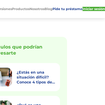
rsiones
Productos
Nosotros
Blog
Pide tu préstamo
Iniciar sesión
culos que podrían
resarte
¿Estás en una
situación difícil?
Conoce 4 tipos de
créditos de
emergencia