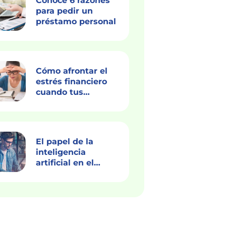
Conoce 6 razones
para pedir un
préstamo personal
Cómo afrontar el
estrés financiero
cuando tus
ingresos son bajos
debido al covid-19
El papel de la
inteligencia
artificial en el
sector financiero