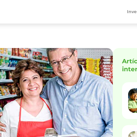
Inve
Artí
inte