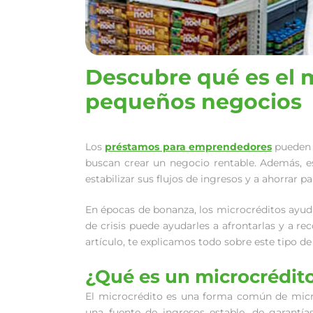
Descubre qué es el 
pequeños negocios
Los
préstamos para emprendedores
pueden 
buscan crear un negocio rentable. Además, e
estabilizar sus flujos de ingresos y a ahorrar p
En épocas de bonanza, los microcréditos ayud
de crisis puede ayudarles a afrontarlas y a rec
artículo, te explicamos todo sobre este tipo d
¿Qué es un microcrédit
El microcrédito es una forma común de micr
una fuente de ingresos estable, de garantías 