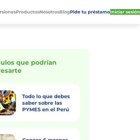
rsiones
Productos
Nosotros
Blog
Pide tu préstamo
Iniciar sesión
culos que podrían
resarte
Todo lo que debes
saber sobre las
PYMES en el Perú