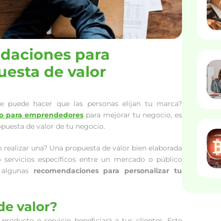
daciones para
uesta de valor
e puede hacer que las personas elijan tu marca?
o para emprendedores
para mejorar tu negocio, es
puesta de valor de tu negocio.
realizar una? Una propuesta de valor bien elaborada
 servicios específicos entre un mercado o público
s algunas
recomendaciones para personalizar tu
de valor?
oducto o servicio beneficiará a tus clientes. Este