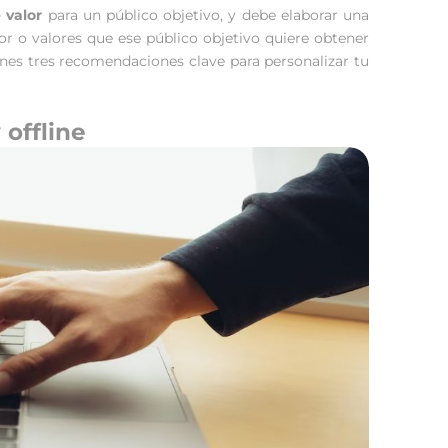
 valor
para un público objetivo, y debe elaborar una
or o valores que ese público objetivo quiere obtener
ienes tres recomendaciones clave para personalizar tu
 offline