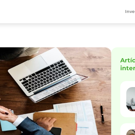
Inve
Artí
inte