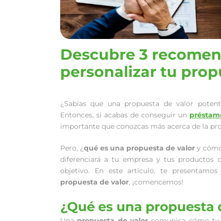
Descubre 3 recomen
personalizar tu prop
¿Sabías que una propuesta de valor potent
Entonces, si acabas de conseguir un
préstam
importante que conozcas más acerca de la pro
Pero, ¿
qué es una propuesta de valor
y cómo 
diferenciará a tu empresa y tus productos o
objetivo. En este artículo, te presentamo
propuesta de valor
, ¡comencemos!
¿Qué es una propuesta 
Una
propuesta de valor
comunica cómo tu pr