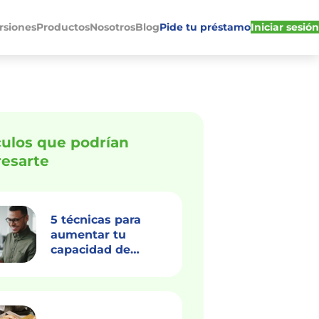
rsiones
Productos
Nosotros
Blog
Pide tu préstamo
Iniciar sesión
culos que podrían
resarte
5 técnicas para
aumentar tu
capacidad de
innovación