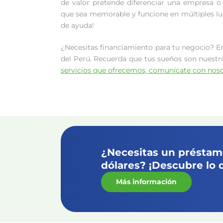
de valor pretende diferenciar una empresa o 
que sea memorable y funcione en múltiples lu
de ayuda!
¿Necesitas financiamiento para tu negocio? 
del Perú. Recuerda que tus sueños son nuestr
servicios que ofrecemos, comunícate con nosot
¿Necesitas un préstamo
dólares? ¡Descubre lo 
Más información