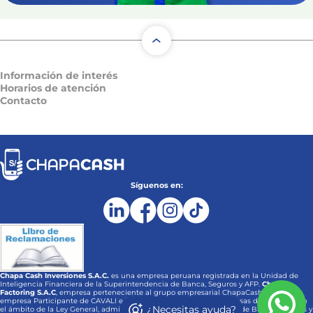
Información de interés
Horarios de atención
Contacto
Síguenos en:
Chapa Cash Inversiones S.A.C.
es una empresa peruana registrada en la Unidad de
Inteligencia Financiera de la Superintendencia de Banca, Seguros y AFP.
Chapa
Factoring S.A.C
, empresa perteneciente al grupo empresarial ChapaCash, es una
empresa Participante de CAVALI e inscrita en el Registro de empresas de factoring en
¿Necesitas ayuda?
el ámbito de la Ley General, administrado por la Superintendencia de Banca, Seguros y