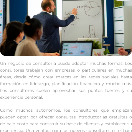
Un negocio de consultoría puede adoptar muchas formas. Los
consultores trabajan con empresas o particulares en muchas
áreas, desde cómo crear marcas en las redes sociales hasta
formación en liderazgo, planificación financiera y mucho más.
Los consultores suelen aprovechar sus puntos fuertes y su
experiencia personal.
Como muchos autónomos, los consultores que empiezan
pueden optar por ofrecer consultas introductorias gratuitas o
de bajo costo para construir su base de clientes y establecer su
experiencia. Una ventaja para los nuevos consultores es el bajo